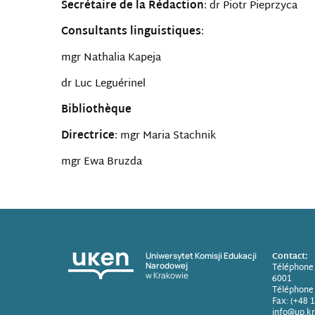
Secrétaire de la Rédaction
: dr Piotr Pieprzyca
Consultants linguistiques
:
mgr Nathalia Kapeja
dr Luc Leguérinel
Bibliothèque
Directrice
: mgr Maria Stachnik
mgr Ewa Bruzda
Contact:
Uniwersytet Komisji Edukacji
Narodowej
Téléphone 
w Krakowie
6001
Téléphone 
Fax: (+48 
info@up.k