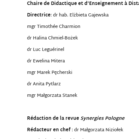
Chaire
de Didactique et d’Enseignement à Dis
Directrice
: dr hab. Elżbieta Gajewska
mgr Timothée Charmion
dr Halina Chmiel-Bożek
dr Luc Leguérinel
dr Ewelina Mitera
mgr Marek Pęcherski
dr Anita Pytlarz
mgr Małgorzata Stanek
Rédaction de la revue
Synergies Pologne
Rédacteur en chef
: dr Małgorzata Niziołek