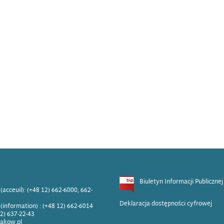
Biuletyn Informacji Publicznej
(acceuil): (+48 12) 662-6000, 662-
Deklaracja dostępności cyfrowej
(information) : (+48 12) 662-6014
12) 637-22-43
rakow.pl