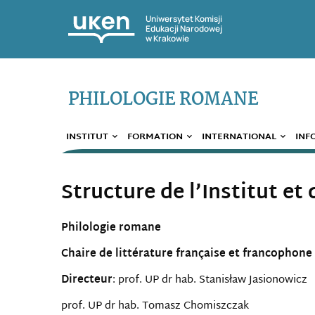
Uniwersytet Komisji
Edukacji Narodowej
w Krakowie
PHILOLOGIE ROMANE
INSTITUT
FORMATION
INTERNATIONAL
INF
Structure de l’Institut et 
Philologie romane
Chaire de littérature française et francophone
Directeur
: prof. UP dr hab. Stanisław Jasionowicz
prof. UP dr hab. Tomasz Chomiszczak