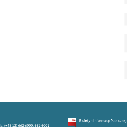
Biuletyn Informacji Publicznej
ala: (+48 12) 662-6000, 662-6001