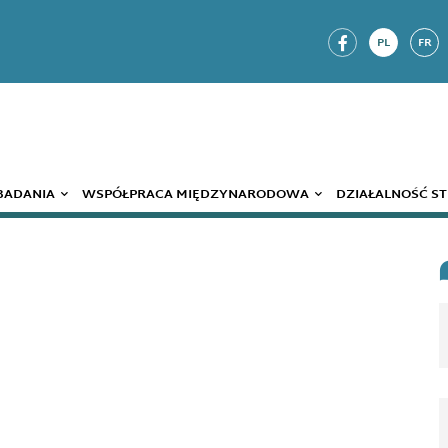
PL
FR
 BADANIA
WSPÓŁPRACA MIĘDZYNARODOWA
DZIAŁALNOŚĆ S