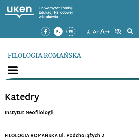
Uniwersytet Komisji
Edukacji Narodowej
w Krakowie
PL
FR
FILOLOGIA ROMAŃSKA
Katedry
Instytut Neofilologii
FILOLOGIA ROMAŃSKA
ul. Podchorążych 2