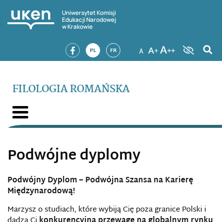
Uniwersytet Komisji
Edukacji Narodowej
w Krakowie
PL
FR
FILOLOGIA ROMAŃSKA
Podwójne dyplomy
Podwójny Dyplom – Podwójna Szansa na Karierę
Międzynarodową!
Marzysz o studiach, które wybiją Cię poza granice Polski i
dadzą Ci
konkurencyjną przewagę na globalnym rynku