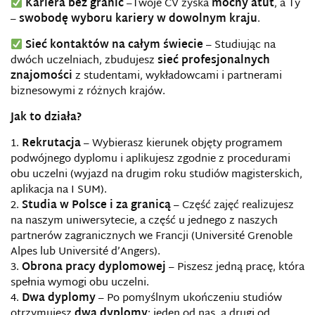
Kariera bez granic
–Twoje CV zyska
mocny atut
, a Ty
–
swobodę wyboru kariery w dowolnym kraju
.
Sieć kontaktów na całym świecie
– Studiując na
dwóch uczelniach, zbudujesz
sieć profesjonalnych
znajomości
z studentami, wykładowcami i partnerami
biznesowymi z różnych krajów.
Jak to działa?
Rekrutacja
– Wybierasz kierunek objęty programem
podwójnego dyplomu i aplikujesz zgodnie z procedurami
obu uczelni (wyjazd na drugim roku studiów magisterskich,
aplikacja na I SUM).
Studia w Polsce i za granicą
– Część zajęć realizujesz
na naszym uniwersytecie, a część u jednego z naszych
partnerów zagranicznych we Francji (Université Grenoble
Alpes lub Université d’Angers).
Obrona pracy dyplomowej
– Piszesz jedną pracę, która
spełnia wymogi obu uczelni.
Dwa dyplomy
– Po pomyślnym ukończeniu studiów
otrzymujesz
dwa dyplomy
: jeden od nas, a drugi od