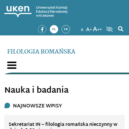
Uniwersytet Komisji
Edukacji Narodowej
w Krakowie
PL
FR
FILOLOGIA ROMAŃSKA
Nauka i badania
NAJNOWSZE WPISY
Sekretariat IN – filologia romańska nieczynny w