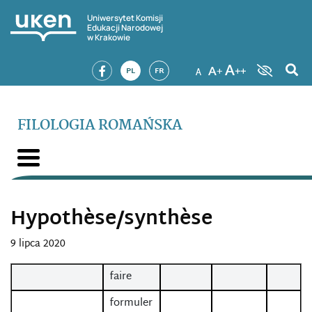
Uniwersytet Komisji
Edukacji Narodowej
w Krakowie
PL
FR
FILOLOGIA ROMAŃSKA
Hypothèse/synthèse
9 lipca 2020
faire
formuler