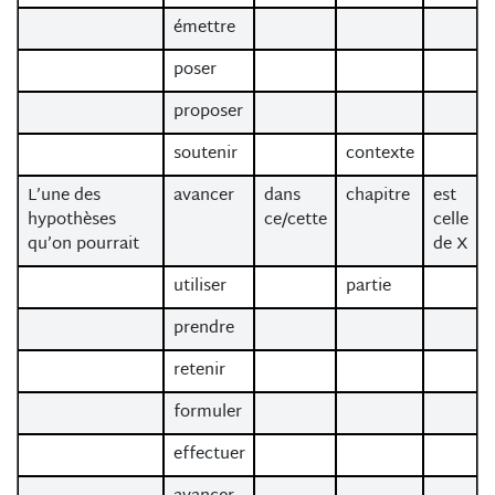
émettre
poser
proposer
soutenir
contexte
L’une des
avancer
dans
chapitre
est
hypothèses
ce/cette
celle
qu’on pourrait
de X
utiliser
partie
prendre
retenir
formuler
effectuer