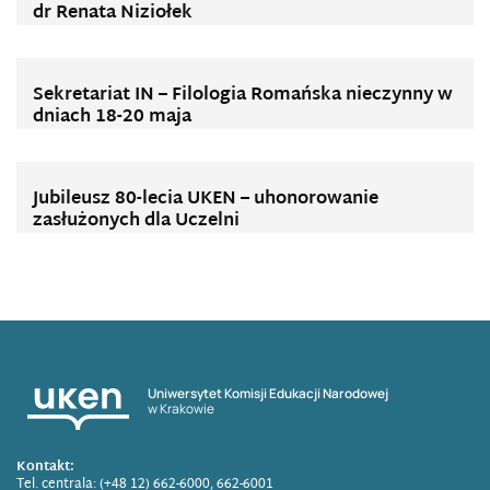
dr Renata Niziołek
Sekretariat IN – Filologia Romańska nieczynny w
dniach 18-20 maja
Jubileusz 80-lecia UKEN – uhonorowanie
zasłużonych dla Uczelni
Uniwersytet Komisji Edukacji Narodowej
w Krakowie
Kontakt:
Tel. centrala: (+48 12) 662-6000, 662-6001