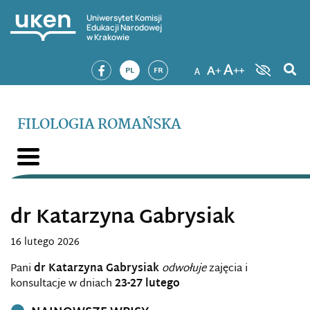
Uniwersytet Komisji
Edukacji Narodowej
w Krakowie
PL
FR
FILOLOGIA ROMAŃSKA
dr Katarzyna Gabrysiak
16 lutego 2026
Pani
dr Katarzyna Gabrysiak
odwołuje
zajęcia i
konsultacje w dniach
23-27 lutego